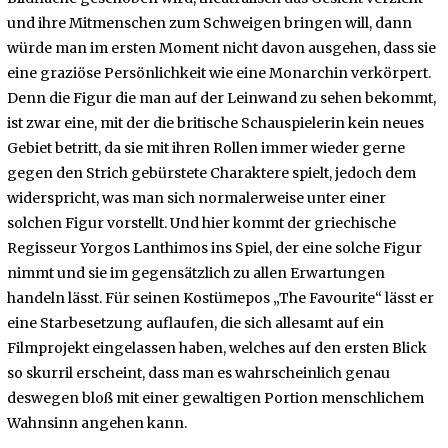
1
und ihre Mitmenschen zum Schweigen bringen will, dann
0
,
würde man im ersten Moment nicht davon ausgehen, dass sie
2
0
eine graziöse Persönlichkeit wie eine Monarchin verkörpert.
2
Denn die Figur die man auf der Leinwand zu sehen bekommt,
0
ist zwar eine, mit der die britische Schauspielerin kein neues
Gebiet betritt, da sie mit ihren Rollen immer wieder gerne
gegen den Strich gebürstete Charaktere spielt, jedoch dem
widerspricht, was man sich normalerweise unter einer
solchen Figur vorstellt. Und hier kommt der griechische
Regisseur Yorgos Lanthimos ins Spiel, der eine solche Figur
nimmt und sie im gegensätzlich zu allen Erwartungen
handeln lässt. Für seinen Kostümepos „The Favourite“ lässt er
eine Starbesetzung auflaufen, die sich allesamt auf ein
Filmprojekt eingelassen haben, welches auf den ersten Blick
so skurril erscheint, dass man es wahrscheinlich genau
deswegen bloß mit einer gewaltigen Portion menschlichem
Wahnsinn angehen kann.