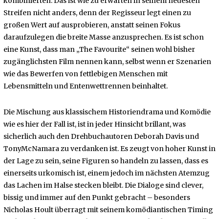
kombinierten. Das ist wie zu erwarten in seinem neuesten
Streifen nicht anders, denn der Regisseur legt einen zu
großen Wert auf ausprobieren, anstatt seinen Fokus
daraufzulegen die breite Masse anzusprechen. Es ist schon
eine Kunst, dass man „The Favourite“ seinen wohl bisher
zugänglichsten Film nennen kann, selbst wenn er Szenarien
wie das Bewerfen von fettlebigen Menschen mit
Lebensmitteln und Entenwettrennen beinhaltet.
Die Mischung aus klassischem Historiendrama und Komödie
wie es hier der Fall ist, ist in jeder Hinsicht brillant, was
sicherlich auch den Drehbuchautoren Deborah Davis und
TonyMcNamara zu verdanken ist. Es zeugt von hoher Kunst in
der Lage zu sein, seine Figuren so handeln zu lassen, dass es
einerseits urkomisch ist, einem jedoch im nächsten Atemzug
das Lachen im Halse stecken bleibt. Die Dialoge sind clever,
bissig und immer auf den Punkt gebracht – besonders
Nicholas Hoult überragt mit seinem komödiantischen Timing