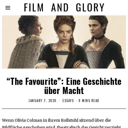
“The Favourite”: Eine Geschichte
über Macht
JANUARY 7, 2020
J
ESSAYS
9 MINS READ
A
N
U
A
Wenn Olivia Colman in ihrem Rollstuhl sitzend über die
R
Y
Bildfläche geschoben wird, theatralisch das Gesicht verzieht