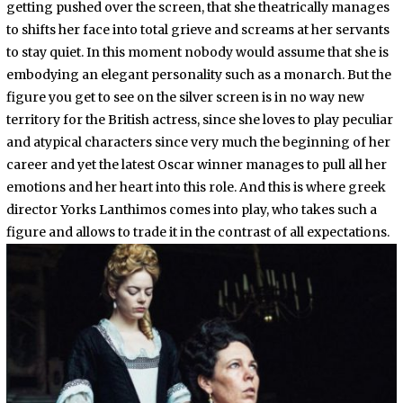
E
getting pushed over the screen, that she theatrically manages
R
to shifts her face into total grieve and screams at her servants
2
6
to stay quiet. In this moment nobody would assume that she is
,
2
embodying an elegant personality such as a monarch. But the
0
figure you get to see on the silver screen is in no way new
2
0
territory for the British actress, since she loves to play peculiar
and atypical characters since very much the beginning of her
career and yet the latest Oscar winner manages to pull all her
emotions and her heart into this role. And this is where greek
director Yorks Lanthimos comes into play, who takes such a
figure and allows to trade it in the contrast of all expectations.