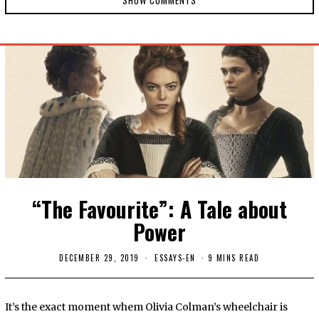
“The Favourite”: A Tale about
Power
DECEMBER 29, 2019
D
ESSAYS-EN
9 MINS READ
E
C
E
M
It’s the exact moment whem Olivia Colman’s wheelchair is
B