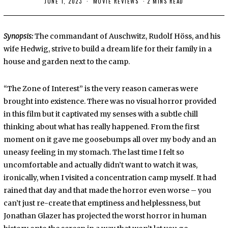
JUNE 1, 2023
MOVIE REVIEWS
2 MINS READ
Synopsis:
The commandant of Auschwitz, Rudolf Höss, and his
wife Hedwig, strive to build a dream life for their family in a
house and garden next to the camp.
“The Zone of Interest” is the very reason cameras were
brought into existence. There was no visual horror provided
in this film but it captivated my senses with a subtle chill
thinking about what has really happened. From the first
moment on it gave me goosebumps all over my body and an
uneasy feeling in my stomach. The last time I felt so
uncomfortable and actually didn’t want to watch it was,
ironically, when I visited a concentration camp myself. It had
rained that day and that made the horror even worse – you
can’t just re-create that emptiness and helplessness, but
Jonathan Glazer has projected the worst horror in human