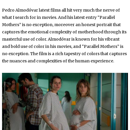
E
1
Pedro Almodóvar latest films all hit very much the nerve of
,
2
what I search for in movies. And his latest entry “Parallel
0
Mothers” is no exception, moreover an honest portrait that
2
3
captures the emotional complexity of motherhood through its
masterful use of color. Almodóvar is known for his vibrant
and bold use of color in his movies, and “Parallel Mothers” is
no exception. The film is a rich tapestry of colors that captures
the nuances and complexities of the human experience.