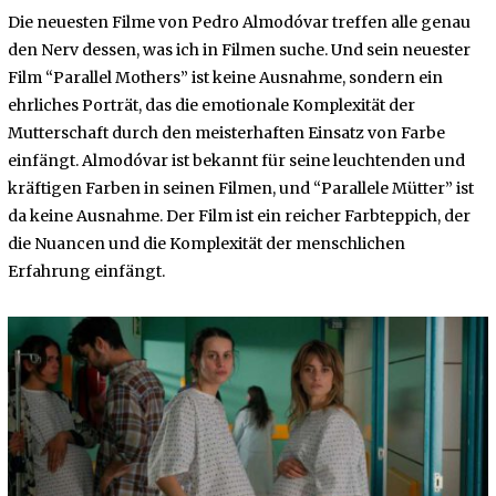
1
Die neuesten Filme von Pedro Almodóvar treffen alle genau
,
2
den Nerv dessen, was ich in Filmen suche. Und sein neuester
0
Film “Parallel Mothers” ist keine Ausnahme, sondern ein
2
3
ehrliches Porträt, das die emotionale Komplexität der
Mutterschaft durch den meisterhaften Einsatz von Farbe
einfängt. Almodóvar ist bekannt für seine leuchtenden und
kräftigen Farben in seinen Filmen, und “Parallele Mütter” ist
da keine Ausnahme. Der Film ist ein reicher Farbteppich, der
die Nuancen und die Komplexität der menschlichen
Erfahrung einfängt.