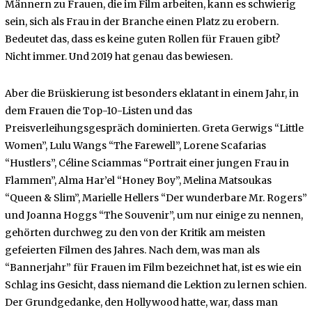
Männern zu Frauen, die im Film arbeiten, kann es schwierig
sein, sich als Frau in der Branche einen Platz zu erobern.
Bedeutet das, dass es keine guten Rollen für Frauen gibt?
Nicht immer. Und 2019 hat genau das bewiesen.
Aber die Brüskierung ist besonders eklatant in einem Jahr, in
dem Frauen die Top-10-Listen und das
Preisverleihungsgespräch dominierten. Greta Gerwigs “Little
Women”, Lulu Wangs “The Farewell”, Lorene Scafarias
“Hustlers”, Céline Sciammas “Portrait einer jungen Frau in
Flammen”, Alma Har’el “Honey Boy”, Melina Matsoukas
“Queen & Slim”, Marielle Hellers “Der wunderbare Mr. Rogers”
und Joanna Hoggs “The Souvenir”, um nur einige zu nennen,
gehörten durchweg zu den von der Kritik am meisten
gefeierten Filmen des Jahres. Nach dem, was man als
“Bannerjahr” für Frauen im Film bezeichnet hat, ist es wie ein
Schlag ins Gesicht, dass niemand die Lektion zu lernen schien.
Der Grundgedanke, den Hollywood hatte, war, dass man