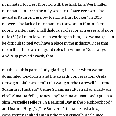
nominated for Best Director with the first, Lina Wertmüller,
nominated in 1977. The only woman to have ever won the
award is Kathryn Bigelow for „The Hurt Locker“ in 2010.
Between the lack of nominations for women film-makers,
poorly written and small dialogue roles for actresses and poor
ratio (5:1) of men to women working in film, as a woman, it can
be difficult to feel you have a place in the industry. Does that
mean that there are no good roles for women? Not always.
And 2019 proved exactly that.
But the snub is particularly glaring in a year when women
dominated top-10 lists and the awards conversation. Greta
Gerwig’s „Little Women“, Lulu Wang’s „The Farewell“, Lorene
Scafaria’s „Hustlers“, Céline Sciamma’s „Portrait of a Lady on
Fire“, Alma Har’el’s „Honey Boy“, Melina Matsoukas’ „Queen &
Slim“, Marielle Heller’s „A Beautiful Day in the Neighborhood“
and Joanna Hogg’s „The Souvenir“, to name just a few,
consistently ranked among the most critically acclaimed