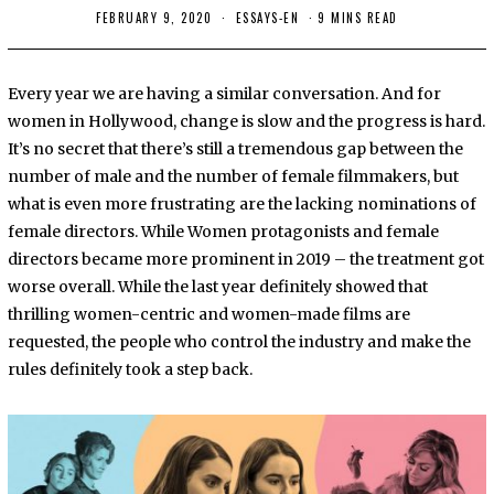
FEBRUARY 9, 2020
M
ESSAYS-EN
9 MINS READ
A
Y
3
1
Every year we are having a similar conversation. And for
,
2
women in Hollywood, change is slow and the progress is hard.
0
It’s no secret that there’s still a tremendous gap between the
2
2
number of male and the number of female filmmakers, but
what is even more frustrating are the lacking nominations of
female directors. While Women protagonists and female
directors became more prominent in 2019 – the treatment got
worse overall. While the last year definitely showed that
thrilling women-centric and women-made films are
requested, the people who control the industry and make the
rules definitely took a step back.