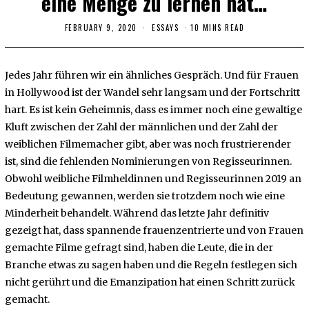
eine Menge zu lernen hat…
FEBRUARY 9, 2020
M
ESSAYS
10 MINS READ
A
Y
3
1
Jedes Jahr führen wir ein ähnliches Gespräch. Und für Frauen
,
2
in Hollywood ist der Wandel sehr langsam und der Fortschritt
0
hart. Es ist kein Geheimnis, dass es immer noch eine gewaltige
2
2
Kluft zwischen der Zahl der männlichen und der Zahl der
weiblichen Filmemacher gibt, aber was noch frustrierender
ist, sind die fehlenden Nominierungen von Regisseurinnen.
Obwohl weibliche Filmheldinnen und Regisseurinnen 2019 an
Bedeutung gewannen, werden sie trotzdem noch wie eine
Minderheit behandelt. Während das letzte Jahr definitiv
gezeigt hat, dass spannende frauenzentrierte und von Frauen
gemachte Filme gefragt sind, haben die Leute, die in der
Branche etwas zu sagen haben und die Regeln festlegen sich
nicht gerührt und die Emanzipation hat einen Schritt zurück
gemacht.