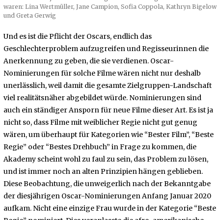
waren: Lina Wertmüller, Jane Campion, Sofia Coppola, Kathryn Bigelow
und Greta Gerwig
Und es ist die Pflicht der Oscars, endlich das
Geschlechterproblem aufzugreifen und Regisseurinnen die
Anerkennung zu geben, die sie verdienen. Oscar-
Nominierungen für solche Filme wären nicht nur deshalb
unerlässlich, weil damit die gesamte Zielgruppen-Landschaft
viel realitätsnäher abgebildet würde. Nominierungen sind
auch ein ständiger Ansporn für neue Filme dieser Art. Es ist ja
nicht so, dass Filme mit weiblicher Regie nicht gut genug
wären, um überhaupt für Kategorien wie “Bester Film”, “Beste
Regie” oder “Bestes Drehbuch” in Frage zu kommen, die
Akademy scheint wohl zu faul zu sein, das Problem zu lösen,
und ist immer noch an alten Prinzipien hängen geblieben.
Diese Beobachtung, die unweigerlich nach der Bekanntgabe
der diesjährigen Oscar-Nominierungen Anfang Januar 2020
aufkam. Nicht eine einzige Frau wurde in der Kategorie “Beste